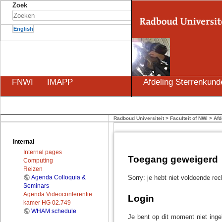
Zoek
English
FNWI
---
IMAPP
Afdeling Sterrenkund
Radboud Universiteit
>
Faculteit of NWI
>
Afd
Internal
Internal pages
Toegang geweigerd
Computing
Reizen
Sorry: je hebt niet voldoende re
Agenda Colloquia &
Seminars
Agenda Videoconferentie
Login
kamer HG 02.749
WHAM schedule
Je bent op dit moment niet ingel